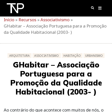
Skip
to
content
Início
»
Recursos
»
Associativismo
»
GHabitar – Associação Portuguesa para a Promoção
da Qualidade Habitacional (2003- )
ARQUITETURA
ASSOCIATIVISMO
HABITAÇÃO
URBANISMO
GHabitar – Associação
Portuguesa para a
Promoção da Qualidade
Habitacional (2003- )
Ao contrário do que acontece com muitos de nós, o