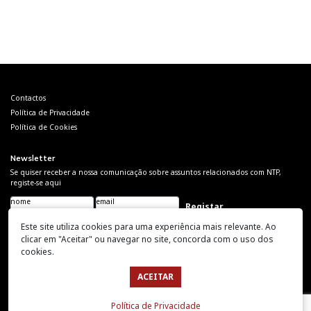
Navegação
de
artigos
Contactos
Política de Privacidade
Política de Cookies
Newsletter
Se quiser receber a nossa comunicação sobre assuntos relacionados com NTP,
registe-se aqui
nome
email
Please leave this field
empty.
Este site utiliza cookies para uma experiência mais relevante. Ao
Acompanhe-nos
clicar em "Aceitar" ou navegar no site, concorda com o uso dos
cookies.
ACEITAR
© 2026
Nuno Teotónio Pereira
Política de Privacidade