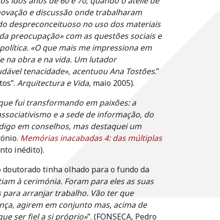
s idos anos de 60 e 70, quando o ateliê de
novação e discussão onde trabalharam
o despreconceituoso no uso dos materiais
da preocupação» com as questões sociais e
a política. «O que mais me impressiona em
e na obra e na vida. Um lutador
udável tenacidade», acentuou Ana Tostões
.”
tos”.
Arquitectura e Vida
, maio 2005).
que fui transformando em paixões: a
 associativismo e a sede de informação, do
ródigo em conselhos, mas destaquei um
tónio.
Memórias inacabadas 4: das múltiplas
to inédito).
o doutorado tinha olhado para o fundo da
iam à cerimónia. Foram para eles as suas
 para arranjar trabalho. Vão ter que
nça, agirem em conjunto mas, acima de
e ser fiel a si próprio»
”. (FONSECA, Pedro