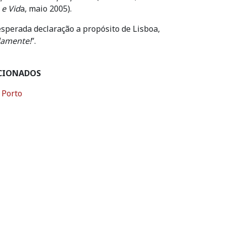
 e Vid
a, maio 2005).
sperada declaração a propósito de Lisboa,
damente!
”.
CIONADOS
 Porto