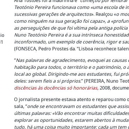
Ana Tostões foi a madrinha e “
começou por lembrar o
Teotónio Pereira funcionava como «uma escola de i
sucessivas gerações de arquitectos
». Realçou «
o mod
como ninguém na sua geração foi capaz», a «profun
as perseguições de que foi vítima pela antiga políci
Nuno Teotónio Pereira é a sua intrínseca honestidad
io
inconformado, um exemplo de coerência, rigor e sa
31
(FONSECA, Pedro Prostes da. “Lisboa reconhece talen
“
Nas palavras de agradecimento, evoquei as causas 
habitação para todos, o território e o património, o
local ao global. Dirigindo-me aos estudantes, fui p
deles: serem fieis a si próprios
.” (PEREIRA, Nuno Teo
discências às docências só honorárias
,
2008, documen
O jornalista presente estava atento e reparou como 
sala, “
onde se encontravam os estudantes que assist
últimas palavras: «Vão encontrar muitas dificuldades
explorar as oportunidades, estarem abertos à muda
tudo, há uma coisa muito importante: cada um tem qu