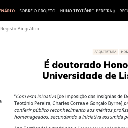
ENÁRIO
SOBRE O PROJETO
NUNO TEOTÓNIO PEREIRA
REC
»
Registo Biográfico
ARQUITETURA
HO
É doutorado Hono
Universidade de Li
“
Com esta iniciativa
[de imposição das insígnias de 
a
Teotónio Pereira, Charles Correa e Gonçalo Byrne]
pr
conferir público reconhecimento aos méritos profis
homenageados, secundando a iniciativa assumida pe