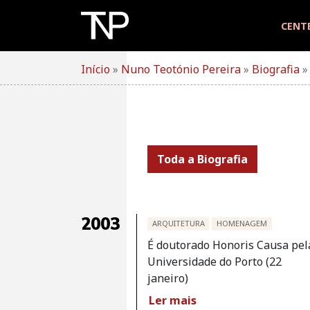
Skip
to
CENT
content
Início
»
Nuno Teotónio Pereira
»
Biografia
Toda a Biografia
2003
ARQUITETURA
HOMENAGEM
É doutorado Honoris Causa pel
Universidade do Porto (22
janeiro)
Ler mais