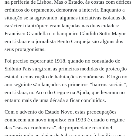
na periferia de Lisboa. Mas o Estado, às costas com défices
crónicos do orçamento, demorava a intervir. Enquanto a
situação se ia agravando, algumas iniciativas isoladas de
carácter filantrópico eram lançadas nas duas cidades:
Francisco Grandella e o banqueiro Cândido Sotto Mayor
em Lisboa e o jornalista Bento Carqueja são alguns dos
seus protagonistas.
Foi preciso esperar até 1918, quando no consulado de
Sidónio Pais surgiram as primeiras medidas de protecção
estatal à construção de habitações económicas. E logo no
ano seguinte são lançados os primeiros “bairros sociais”,
em Lisboa, no Arco do Cego e na Ajuda, que levaram no
entanto mais de uma década a ficar concluídos.
Com o advento do Estado Novo, estas preocupações
conhecem um novo impulso: em 1933 é criado o regime
das “casas económicas”, de propriedade resolúvel,
corporizando as ideias de Salazar quanto à família: casa