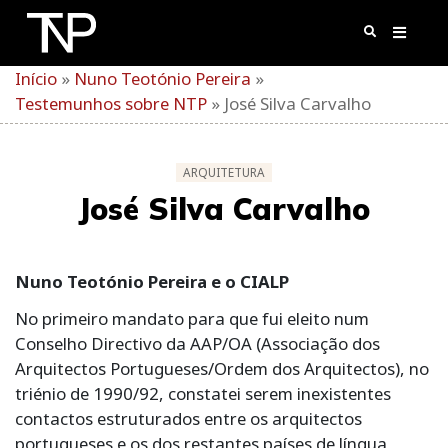
Skip
to
content
Início
»
Nuno Teotónio Pereira
»
Testemunhos sobre NTP
»
José Silva Carvalho
ARQUITETURA
José Silva Carvalho
Nuno Teotónio Pereira e o CIALP
No primeiro mandato para que fui eleito num
Conselho Directivo da AAP/OA (Associação dos
Arquitectos Portugueses/Ordem dos Arquitectos), no
triénio de 1990/92, constatei serem inexistentes
contactos estruturados entre os arquitectos
portugueses e os dos restantes países de língua