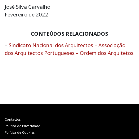
José Silva Carvalho
Fevereiro de 2022
CONTEÚDOS RELACIONADOS
–
Sindicato Nacional dos Arquitectos – Associação
dos Arquitectos Portugueses – Ordem dos Arquitetos
Navegação
de
artigos
Contactos
Política de Privacidade
Política de Cookies