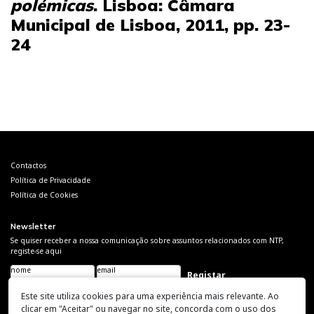
polémicas
. Lisboa: Câmara
Municipal de Lisboa, 2011, pp. 23-
24
Navegação
de
artigos
Contactos
Política de Privacidade
Política de Cookies
Newsletter
Se quiser receber a nossa comunicação sobre assuntos relacionados com NTP,
registe-se aqui
nome
email
Please leave this field
empty.
Este site utiliza cookies para uma experiência mais relevante. Ao
Acompanhe-nos
clicar em "Aceitar" ou navegar no site, concorda com o uso dos