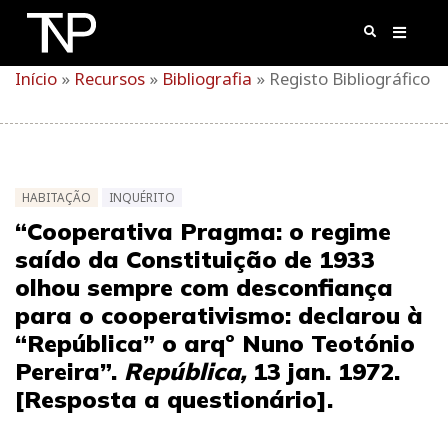
Skip
to
content
Início
»
Recursos
»
Bibliografia
»
Registo Bibliográfico
HABITAÇÃO
INQUÉRITO
“Cooperativa Pragma: o regime
saído da Constituição de 1933
olhou sempre com desconfiança
para o cooperativismo: declarou à
“República” o arqº Nuno Teotónio
Pereira”.
República,
13 jan. 1972.
[Resposta a questionário].