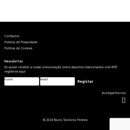
Navegação
de
artigos
Contactos
Política de Privacidade
Política de Cookies
Newsletter
Se quiser receber a nossa comunicação sobre assuntos relacionados com NTP,
registe-se aqui
nome
email
Please leave this field
empty.
Acompanhe-nos
© 2026
Nuno Teotónio Pereira