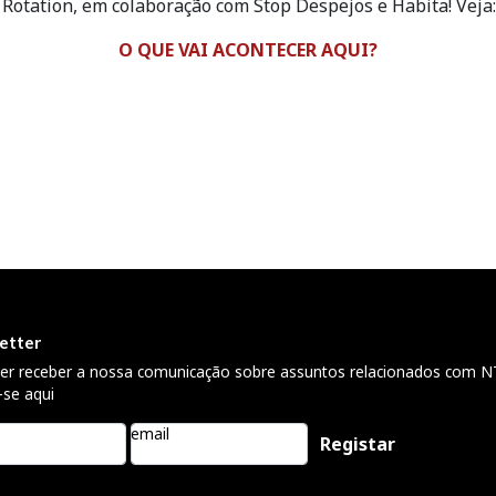
otation, em colaboração com Stop Despejos e Habita! Veja:
O QUE VAI ACONTECER AQUI?
etter
ser receber a nossa comunicação sobre assuntos relacionados com N
-se aqui
email
Please leave 
empty.