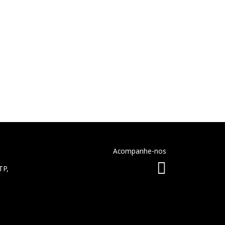
Acompanhe-nos
TP,
this field