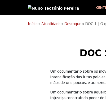
Skip
CENT
to
content
Início
»
Atualidade
»
Destaque
»
DOC 1 | O q
DOC 1
Um documentário sobre os movi
intensificação das lutas pelo 
mãos de uns poucos, e aumenta 
Um documentário sobre aquelxs
injustiça construindo poder do 