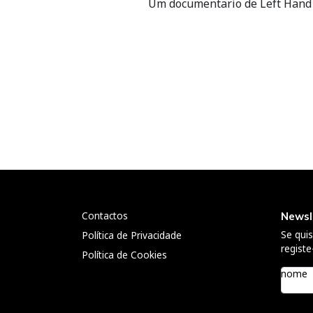
Um documentario de Left Hand R
Navegação
de
artigos
Contactos
Newsl
Se qui
Política de Privacidade
registe
Política de Cookies
nome