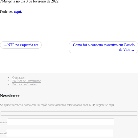
7Margens
no dia 3 de fevereiro de 2022.
Pode ver
aqui
.
Navegação
NTP no esquerda.net
Como foi o concerto evocativo em Castelo
de Vide
de
artigos
Contactos
Política de Privacidade
Política de Cookies
Newsletter
Se quiser receber a nossa comunicação sobre assuntos relacionados com NTP, registe-se aqui
nome
email