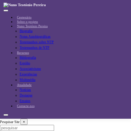
Skip
to
content
Centenário
Sobre o projeto
Nuno Teotónio Pereira
Biografia
Notas Autobiográficas
Testemunhos sobre NTP
Testemunhos de NTP
Recursos
Bibliografia
Espólio
Associativismo
Experiências
Multimédia
Atualidade
Notícias
Destaque
Ensaios
Contacte-nos
×
Pesquisar Site
Pesquisar
Site