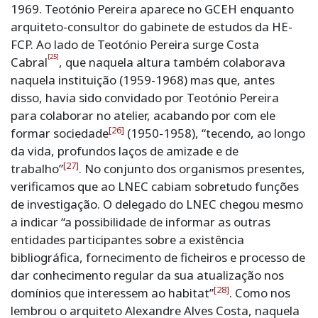
1969. Teotónio Pereira aparece no GCEH enquanto
arquiteto-consultor do gabinete de estudos da HE-
FCP. Ao lado de Teotónio Pereira surge Costa
[25]
Cabral
, que naquela altura também colaborava
naquela instituição (1959-1968) mas que, antes
disso, havia sido convidado por Teotónio Pereira
para colaborar no atelier, acabando por com ele
[26]
formar sociedade
(1950-1958), “tecendo, ao longo
da vida, profundos laços de amizade e de
[27]
trabalho”
. No conjunto dos organismos presentes,
verificamos que ao LNEC cabiam sobretudo funções
de investigação. O delegado do LNEC chegou mesmo
a indicar “a possibilidade de informar as outras
entidades participantes sobre a existência
bibliográfica, fornecimento de ficheiros e processo de
dar conhecimento regular da sua atualização nos
[28]
domínios que interessem ao habitat”
. Como nos
lembrou o arquiteto Alexandre Alves Costa, naquela