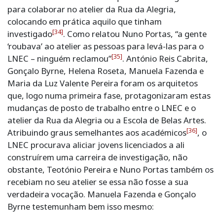
para colaborar no atelier da Rua da Alegria,
colocando em prática aquilo que tinham
[34]
investigado
. Como relatou Nuno Portas, “a gente
‘roubava’ ao atelier as pessoas para levá-las para o
[35]
LNEC – ninguém reclamou”
. António Reis Cabrita,
Gonçalo Byrne, Helena Roseta, Manuela Fazenda e
Maria da Luz Valente Pereira foram os arquitetos
que, logo numa primeira fase, protagonizaram estas
mudanças de posto de trabalho entre o LNEC e o
atelier da Rua da Alegria ou a Escola de Belas Artes.
[36]
Atribuindo graus semelhantes aos académicos
, o
LNEC procurava aliciar jovens licenciados a ali
construírem uma carreira de investigação, não
obstante, Teotónio Pereira e Nuno Portas também os
recebiam no seu atelier se essa não fosse a sua
verdadeira vocação. Manuela Fazenda e Gonçalo
Byrne testemunham bem isso mesmo: