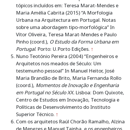
tópicos incluídos em: Teresa Marat-Mendes e
Maria Amélia Cabrita (2015) “A Morfologia
Urbana na Arquitectura em Portugal. Notas
sobre uma abordagem tipo-morfológica” In
Vítor Oliveira, Teresa Marat-Mendes e Paulo
Pinho (coord.),
O Estudo da Forma Urbana em
Portugal
. Porto: U.Porto Edições.
↑
Nuno Teotónio Pereira (2004) “Engenheiros e
Arquitetos nos meados de Século: Um
testemunho pessoal” In Manuel Heitor, José
Maria Brandão de Brito, Maria Fernanda Rollo
(coord.),
Momentos de Inovação e Engenharia
em Portugal no Século XX.
Lisboa: Dom Quixote,
Centro de Estudos em Inovação, Tecnologia e
Políticas de Desenvolvimento do Instituto
Superior Técnico.
↑
Com os arquitetos Raúl Chorão Ramalho, Alzina
de Menezes e Manuel Tainha, e os engenheiros