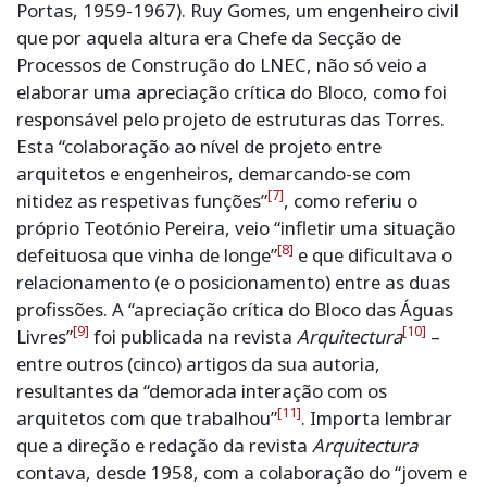
Portas, 1959-1967). Ruy Gomes, um engenheiro civil
que por aquela altura era Chefe da Secção de
Processos de Construção do LNEC, não só veio a
elaborar uma apreciação crítica do Bloco, como foi
responsável pelo projeto de estruturas das Torres.
Esta “colaboração ao nível de projeto entre
arquitetos e engenheiros, demarcando-se com
[7]
nitidez as respetivas funções”
, como referiu o
próprio Teotónio Pereira, veio “infletir uma situação
[8]
defeituosa que vinha de longe”
e que dificultava o
relacionamento (e o posicionamento) entre as duas
profissões. A “apreciação crítica do Bloco das Águas
[9]
[10]
Livres”
foi publicada na revista
Arquitectura
–
entre outros (cinco) artigos da sua autoria,
resultantes da “demorada interação com os
[11]
arquitetos com que trabalhou”
. Importa lembrar
que a direção e redação da revista
Arquitectura
contava, desde 1958, com a colaboração do “jovem e