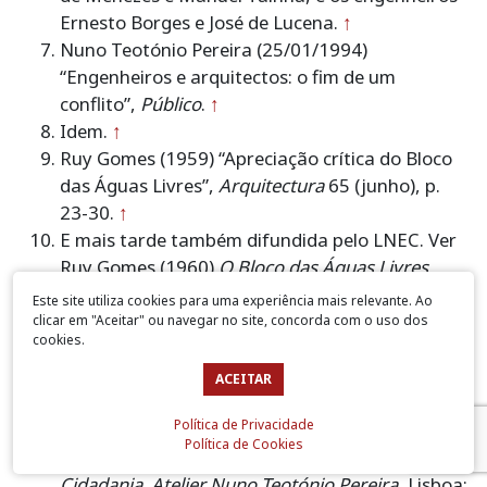
Ernesto Borges e José de Lucena.
↑
Nuno Teotónio Pereira (25/01/1994)
“Engenheiros e arquitectos: o fim de um
conflito”,
Público
.
↑
Idem.
↑
Ruy Gomes (1959) “Apreciação crítica do Bloco
das Águas Livres”,
Arquitectura
65 (junho), p.
23-30.
↑
E mais tarde também difundida pelo LNEC. Ver
Ruy Gomes (1960)
O Bloco das Águas Livres.
Apreciação crítica de edifícios
. Memória 153.
Este site utiliza cookies para uma experiência mais relevante. Ao
Lisboa: LNEC.
↑
clicar em "Aceitar" ou navegar no site, concorda com o uso dos
cookies.
Portas, N. (1985) “Rui Gomes engenheiro da
construção”,
Jornal Arquitectos
40/41
ACEITAR
(novembro), pp. 3.
↑
Política de Privacidade
Nuno Teotónio Pereira (2004) “Um testemunho
Política de Cookies
pessoal”, In Ana Tostões (coord.),
Arquitectura e
Cidadania. Atelier Nuno Teotónio Pereira
, Lisboa: