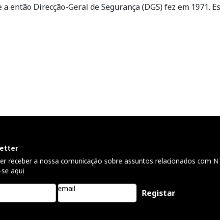
 a então Direcção-Geral de Segurança (DGS) fez em 1971. E
etter
ser receber a nossa comunicação sobre assuntos relacionados com N
-se aqui
email
Please leave 
empty.