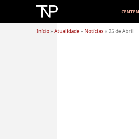
Skip
to
CENTEN
content
Início
»
Atualidade
»
Notícias
»
25 de Abril