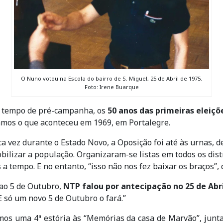
O Nuno votou na Escola do bairro de S. Miguel, 25 de Abril de 1975.
Foto: Irene Buarque
 tempo de pré-campanha, os
50 anos das primeiras eleiçõe
amos o que aconteceu em 1969, em Portalegre.
a vez durante o Estado Novo, a Oposição foi até às urnas, de
bilizar a população. Organizaram-se listas em todos os dis
a tempo. E no entanto, “isso não nos fez baixar os braços”,
 ao 5 de Outubro,
NTP falou por antecipação no 25 de Abri
 E só um novo 5 de Outubro o fará.”
mos uma 4ª estória às “Memórias da casa de Marvão”, jun