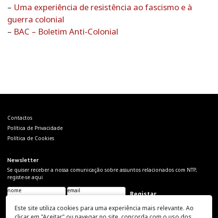
–
Uma experiência de resistência ao fascismo e à
guerra colonial
–
BAC – Boletim Anti-Colonial
Navegação
de
artigos
Contactos
Política de Privacidade
Política de Cookies
Newsletter
Se quiser receber a nossa comunicação sobre assuntos relacionados com NTP,
registe-se aqui
nome
email
Please leave this field
empty.
Este site utiliza cookies para uma experiência mais relevante. Ao
Acompanhe-nos
clicar em "Aceitar" ou navegar no site, concorda com o uso dos