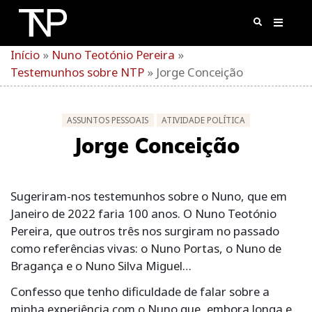
Skip
to
content
Início
»
Nuno Teotónio Pereira
»
Testemunhos sobre NTP
»
Jorge Conceição
ASSUNTOS PESSOAIS
ATIVIDADE POLÍTICA
Jorge Conceição
Sugeriram-nos testemunhos sobre o Nuno, que em
Janeiro de 2022 faria 100 anos. O Nuno Teotónio
Pereira, que outros três nos surgiram no passado
como referências vivas: o Nuno Portas, o Nuno de
Bragança e o Nuno Silva Miguel…
Confesso que tenho dificuldade de falar sobre a
minha experiência com o Nuno que, embora longa e